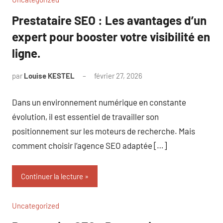
Prestataire SEO : Les avantages d’un
expert pour booster votre visibilité en
ligne.
par
Louise KESTEL
février 27, 2026
Aucun
commentaire
Dans un environnement numérique en constante
évolution, il est essentiel de travailler son
positionnement sur les moteurs de recherche. Mais
comment choisir l’agence SEO adaptée […]
Continuer la lecture
Uncategorized