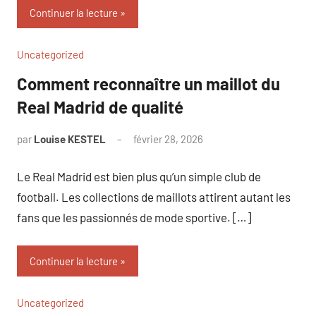
Continuer la lecture
Uncategorized
Comment reconnaître un maillot du
Real Madrid de qualité
par
Louise KESTEL
février 28, 2026
Aucun
commentaire
Le Real Madrid est bien plus qu’un simple club de
football. Les collections de maillots attirent autant les
fans que les passionnés de mode sportive. […]
Continuer la lecture
Uncategorized