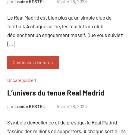
par
Louise KESTEL
février 28, 2026
Aucun
commentaire
Le Real Madrid est bien plus qu’un simple club de
football. À chaque sortie, les maillots du club
déclenchent un engouement massif. Que vous suiviez
[…]
Continuer la lecture
Uncategorized
L’univers du tenue Real Madrid
par
Louise KESTEL
février 28, 2026
Aucun
commentaire
Symbole d’excellence et de prestige, le Real Madrid
fascine des millions de supporters. À chaque sortie, les