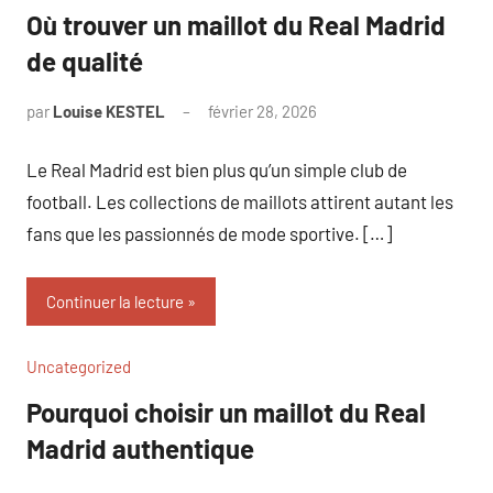
Où trouver un maillot du Real Madrid
de qualité
par
Louise KESTEL
février 28, 2026
Aucun
commentaire
Le Real Madrid est bien plus qu’un simple club de
football. Les collections de maillots attirent autant les
fans que les passionnés de mode sportive. […]
Continuer la lecture
Uncategorized
Pourquoi choisir un maillot du Real
Madrid authentique