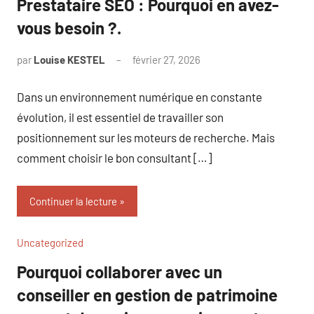
Prestataire SEO : Pourquoi en avez-
vous besoin ?.
par
Louise KESTEL
février 27, 2026
Aucun
commentaire
Dans un environnement numérique en constante
évolution, il est essentiel de travailler son
positionnement sur les moteurs de recherche. Mais
comment choisir le bon consultant […]
Continuer la lecture
Uncategorized
Pourquoi collaborer avec un
conseiller en gestion de patrimoine