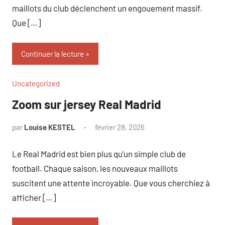
maillots du club déclenchent un engouement massif.
Que […]
Continuer la lecture
Uncategorized
Zoom sur jersey Real Madrid
par
Louise KESTEL
février 28, 2026
Aucun
commentaire
Le Real Madrid est bien plus qu’un simple club de
football. Chaque saison, les nouveaux maillots
suscitent une attente incroyable. Que vous cherchiez à
afficher […]