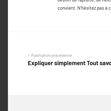
convient. N’hésitez pas à c
Navigation
Publication précédente
Expliquer simplement Tout savoi
de
l’article