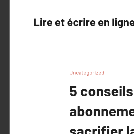
Aller
au
Lire et écrire en lign
contenu
Uncategorized
5 conseil
abonnemen
sacrifier 