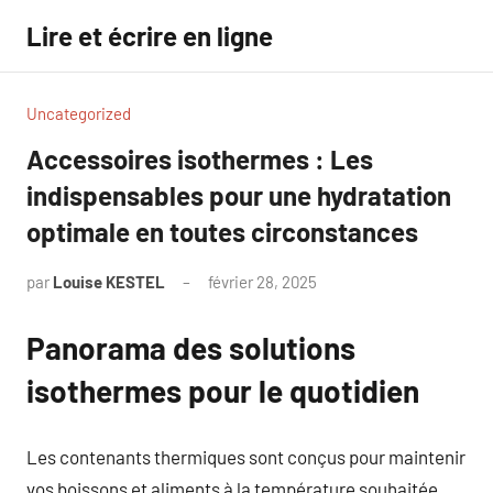
Aller
Lire et écrire en ligne
au
contenu
Uncategorized
Accessoires isothermes : Les
indispensables pour une hydratation
optimale en toutes circonstances
par
Louise KESTEL
février 28, 2025
Aucun
commentaire
Panorama des solutions
isothermes pour le quotidien
Les contenants thermiques sont conçus pour maintenir
vos boissons et aliments à la température souhaitée.