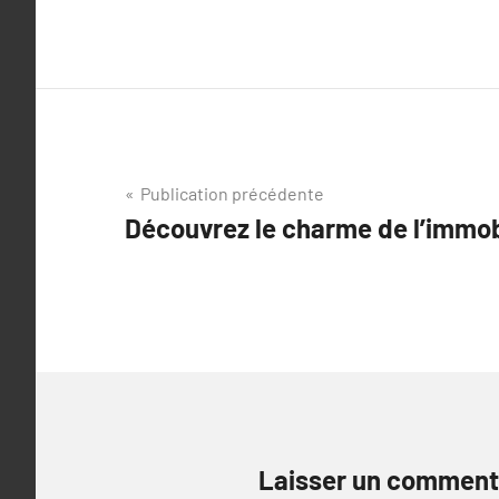
Navigation
Publication précédente
Découvrez le charme de l’immob
de
l’article
Laisser un comment