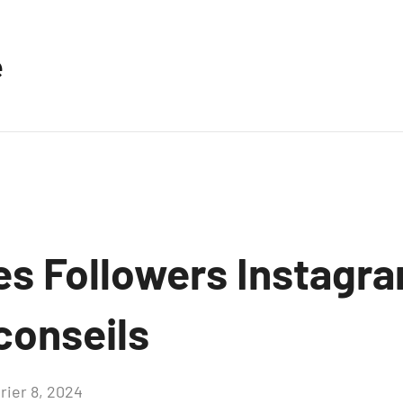
e
es Followers Instagra
conseils
rier 8, 2024
Aucun