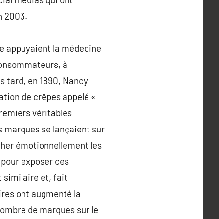
n 2003.
Pape appuyaient la médecine
s consommateurs, à
us tard, en 1890, Nancy
ration de crêpes appelé «
remiers véritables
s marques se lançaient sur
ncher émotionnellement les
» pour exposer ces
similaire et, fait
aires ont augmenté la
 nombre de marques sur le