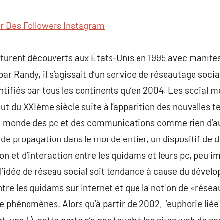
commentaire
r Des Followers Instagram
e furent découverts aux États-Unis en 1995 avec manife
 par Randy, il s’agissait d’un service de réseautage so
entifiés par tous les continents qu’en 2004. Les social 
ébut du XXIème siècle suite à l’apparition des nouvelles
 le monde des pc et des communications comme rien d’au
té de propagation dans le monde entier, un dispositif de d
on et d’interaction entre les quidams et leurs pc, peu 
l’idée de réseau social soit tendance à cause du dével
tre les quidams sur Internet et que la notion de «rése
de phénomènes. Alors qu’à partir de 2002, l’euphorie liée 
ups ! ), cette perte n’a pas touché les sites web de so