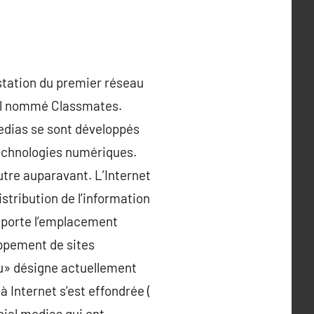
station du premier réseau
cial nommé Classmates.
medias se sont développés
 technologies numériques.
tre auparavant. L’Internet
istribution de l’information
importe l’emplacement
oppement de sites
au» désigne actuellement
à Internet s’est effondrée (
cial medias qui ont