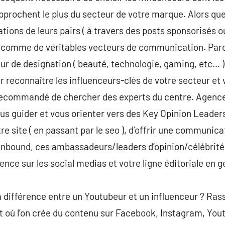
approchent le plus du secteur de votre marque. Alors qu
ons de leurs pairs ( à travers des posts sponsorisés o
 comme de véritables vecteurs de communication. Parc
ur de designation ( beauté, technologie, gaming, etc… )
 reconnaître les influenceurs-clés de votre secteur et v
st recommandé de chercher des experts du centre. Agenc
us guider et vous orienter vers des Key Opinion Leaders 
tre site ( en passant par le seo ), d’offrir une communica
inbound, ces ambassadeurs/leaders d’opinion/célébrités
ence sur les social medias et votre ligne éditoriale en g
 différence entre un Youtubeur et un influenceur ? Rass
 où l’on crée du contenu sur Facebook, Instagram, Youtu