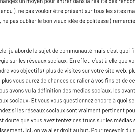
échanges un moyen pour entrer dans la réalité des rencon
tendu ), ne pas vouloir être présent sur tous les sites ma
, ne pas oublier le bon vieux idée de politesse ( remercie
icle, je aborde le sujet de communauté mais c’est quoi
gie sur les réseaux sociaux. En effet, c’est à elle que vou
dre vos objectifs ( plus de visites sur votre site web, pl
us vous aurez de chances de ralier à vos fins et de ce 
ous avons vu la définition des médias sociaux, les ava
seaux sociaux. Et vous vous questionnez encore à quoi s
dez si les réseaux sociaux sont vraiment pertinent pour
st doute que vous avez tentez des trucs sur les médias 
issement. Ici, on va aller droit au but. Pour recevoir du