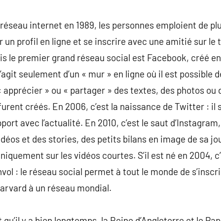
éseau internet en 1989, les personnes emploient de plus
 un profil en ligne et se inscrire avec une amitié sur le
s le premier grand réseau social est Facebook, créé e
s’agit seulement d’un « mur » en ligne où il est possible 
 apprécier » ou « partager » des textes, des photos ou 
ent créés. En 2006, c’est la naissance de Twitter : il s
port avec l’actualité. En 2010, c’est le saut d’Instagram,
idéos et des stories, des petits bilans en image de sa j
 uniquement sur les vidéos courtes. S’il est né en 2004,
l : le réseau social permet à tout le monde de s’inscri
Harvard à un réseau mondial.
dit qu’il y a bien longtemps, la Reine d’Angleterre et le 