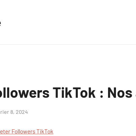
e
ollowers TikTok : Nos
rier 8, 2024
Aucun
commentaire
eter Followers TikTok