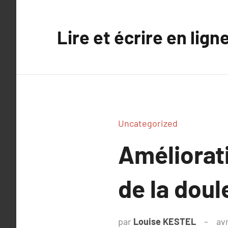
Aller
au
Lire et écrire en lign
contenu
Uncategorized
Améliorati
de la dou
par
Louise KESTEL
avr