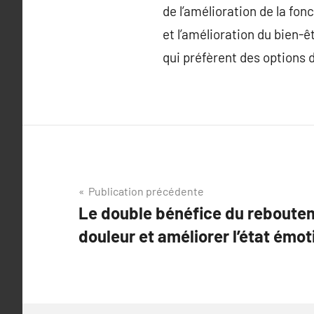
de l’amélioration de la fon
et l’amélioration du bien-
qui préfèrent des options 
Navigation
Publication précédente
Le double bénéfice du reboutem
de
douleur et améliorer l’état émot
l’article