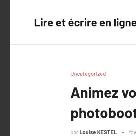
Aller
au
Lire et écrire en lign
contenu
Uncategorized
Animez vot
photoboo
par
Louise KESTEL
fé