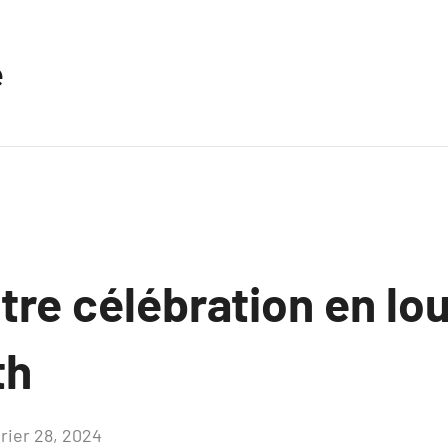
e
re célébration en lo
th
vrier 28, 2024
Aucun