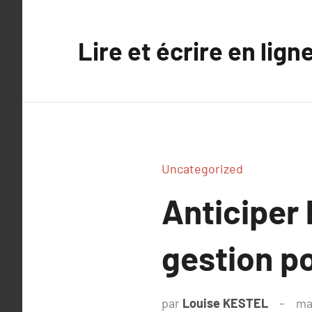
Aller
au
Lire et écrire en lign
contenu
Uncategorized
Anticiper 
gestion po
par
Louise KESTEL
ma