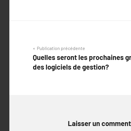
Navigation
Publication précédente
Quelles seront les prochaines g
de
des logiciels de gestion?
l’article
Laisser un comment