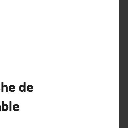
che de
able