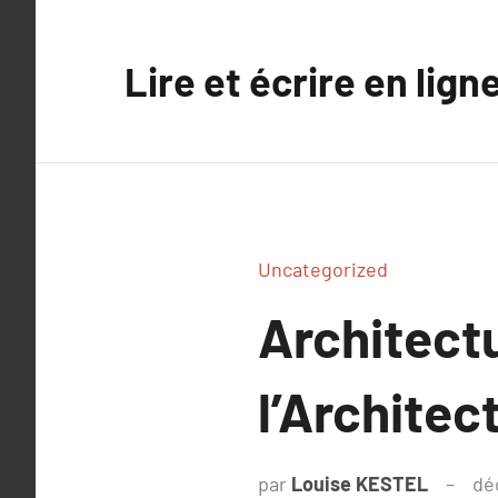
Aller
au
Lire et écrire en lign
contenu
Uncategorized
Architect
l’Architec
par
Louise KESTEL
dé