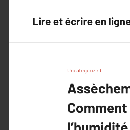
Aller
au
Lire et écrire en lign
contenu
Uncategorized
Assècheme
Comment é
l’humidité