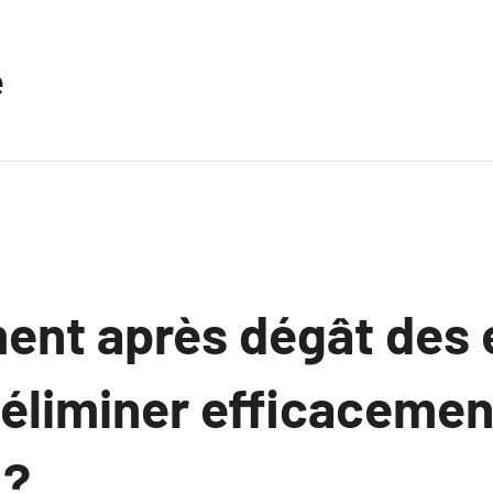
e
nt après dégât des 
liminer efficacemen
 ?