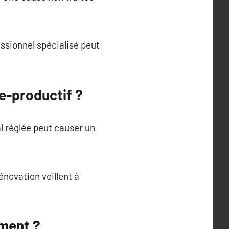
sionnel spécialisé peut
e-productif ?
al réglée peut causer un
novation veillent à
ement ?