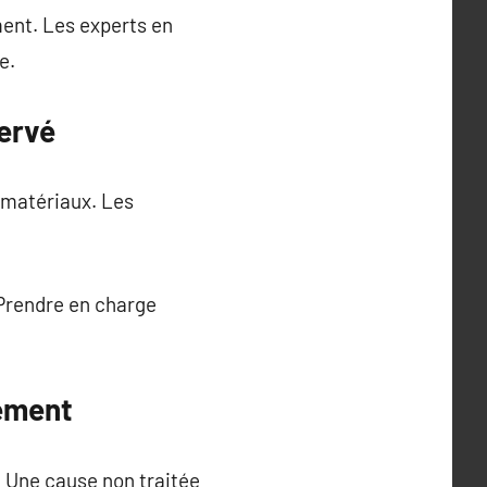
ment. Les experts en
e.
servé
 matériaux. Les
. Prendre en charge
hement
on. Une cause non traitée