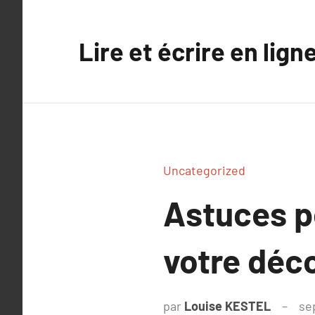
Aller
au
Lire et écrire en lign
contenu
Uncategorized
Astuces p
votre déco
par
Louise KESTEL
se