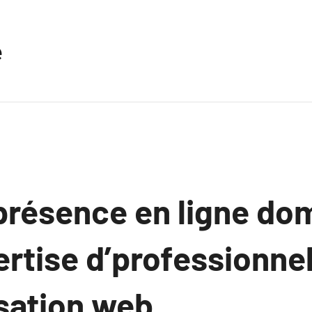
e
 présence en ligne do
ertise d’professionne
isation web