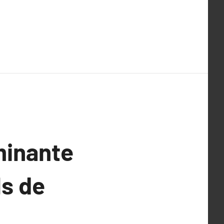
minante
ls de