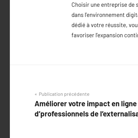
Choisir une entreprise de 
dans l’environnement digi
dédié à votre réussite, vo
favoriser l’expansion conti
Navigation
Publication précédente
Améliorer votre impact en ligne 
de
d’professionnels de l’externali
l’article