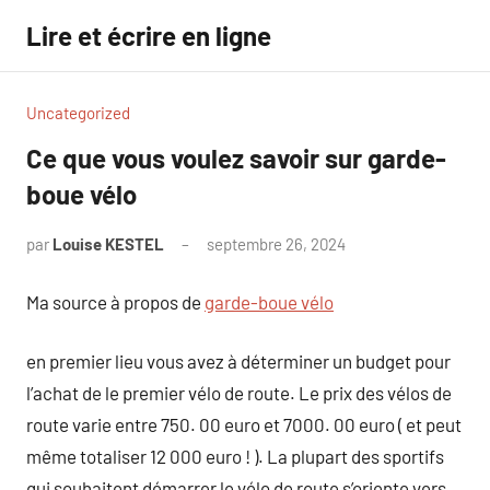
Aller
Lire et écrire en ligne
au
contenu
Uncategorized
Ce que vous voulez savoir sur garde-
boue vélo
par
Louise KESTEL
septembre 26, 2024
Aucun
commentaire
Ma source à propos de
garde-boue vélo
en premier lieu vous avez à déterminer un budget pour
l’achat de le premier vélo de route. Le prix des vélos de
route varie entre 750. 00 euro et 7000. 00 euro ( et peut
même totaliser 12 000 euro ! ). La plupart des sportifs
qui souhaitent démarrer le vélo de route s’oriente vers