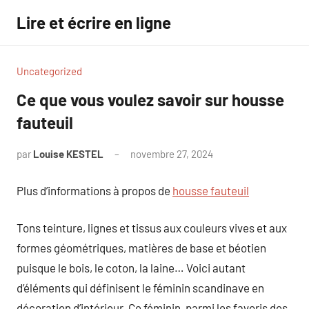
Aller
Lire et écrire en ligne
au
contenu
Uncategorized
Ce que vous voulez savoir sur housse
fauteuil
par
Louise KESTEL
novembre 27, 2024
Aucun
commentaire
Plus d’informations à propos de
housse fauteuil
Tons teinture, lignes et tissus aux couleurs vives et aux
formes géométriques, matières de base et béotien
puisque le bois, le coton, la laine… Voici autant
d’éléments qui définisent le féminin scandinave en
décoration d’intérieur. Ce féminin, parmi les favoris des