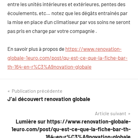
entre les unités intérieures et extérieures, pentes des
écoulements, etc… notez que les dégâts entrainés par
la mise en place d’un climatiseur par vos soins ne seront
pas pris en charge par votre compagnie .
En savoir plus à propos de
https://www.renovation-
globale-1euro.com/post/qu-est-ce-que-la-fiche-bar-
th-164-en-r%C3%A9novation-globale
Navigation
Publication précédente
J’ai découvert renovation globale
de
Article suivant
l’article
Lumière sur https://www.renovation-globale-
1euro.com/post/qu-est-ce-que-la-fiche-bar-th-
164-en-r%C3%A9novation-globale