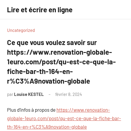
Aller
Lire et écrire en ligne
au
contenu
Uncategorized
Ce que vous voulez savoir sur
https://www.renovation-globale-
1euro.com/post/qu-est-ce-que-la-
fiche-bar-th-164-en-
r%C3%A9novation-globale
par
Louise KESTEL
février 8, 2024
Aucun
commentaire
Plus d’infos à propos de
https://www.renovation-
globale-1euro.com/post/qu-est-ce-que-la-fiche-bar-
th-164-en-r%C3%A9novation-globale