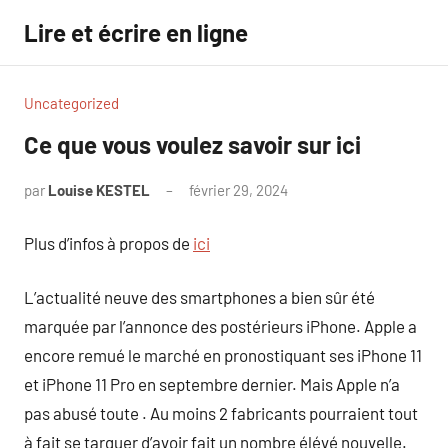
Aller
Lire et écrire en ligne
au
contenu
Uncategorized
Ce que vous voulez savoir sur ici
par
Louise KESTEL
février 29, 2024
Aucun
commentaire
Plus d’infos à propos de
ici
L’actualité neuve des smartphones a bien sûr été
marquée par l’annonce des postérieurs iPhone. Apple a
encore remué le marché en pronostiquant ses iPhone 11
et iPhone 11 Pro en septembre dernier. Mais Apple n’a
pas abusé toute . Au moins 2 fabricants pourraient tout
à fait se targuer d’avoir fait un nombre élévé nouvelle.