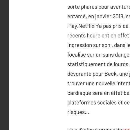
sorte phares pour aventur
entamé, en janvier 2018, s
Play.Netflix n’a pas pris d
récents heure ont en effet 
ingression sur son . dans 
focalise sur un sans dang
statistiquement de lourds 
dévorante pour Beck, une j
trouver une nouvelle intent
cardiaque sera en effet bea
plateformes sociales et ce
risques…
Plus d’infos à propos de
mr