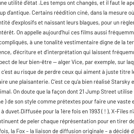
une utilité d’état .Les temps ont changés, et il faut le ap
up d’antique. Certains réédition ciné, dans la mesure o
tité d’explosifs et naissant leurs blagues, pour un règl
érêt. On appelle aujourd’hui ces films aussi fréquemment
 compliqués, à une tonalité vestimentaire digne de la te
nce, d’écriture et d’interprétation qui laissent fréquem
pect de leur bien-être — alger Vice, par exemple, sur la
c’est au risque de perdre ceux qui aiment à juste titre l
faire une plaisanterie. C’est ce qu’a bien réalisé Starsky 
imal. On doute que la façon dont 21 Jump Street utilise 
ne ) de son style comme prétextes pour faire une vaste es
à duvet.Diffusée pour la 1ère fois en 1993 ( ! ), X-Files 
ntinuent de peler chaque réprésentation pour en tirer d
is, la Fox – la liaison de diffusion originale – a décidé