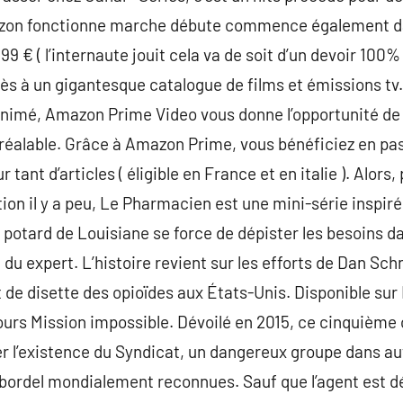
azon fonctionne marche débute commence également dan
99 € ( l’internaute jouit cela va de soit d’un devoir 100
cès à un gigantesque catalogue de films et émissions tv.
imé, Amazon Prime Video vous donne l’opportunité de t
réalable. Grâce à Amazon Prime, vous bénéficiez en pas
r tant d’articles ( éligible en France et en italie ). Alors
ion il y a peu, Le Pharmacien est une mini-série inspiré
potard de Louisiane se force de dépister les besoins dan
it du expert. L’histoire revient sur les efforts de Dan Sc
 de disette des opioïdes aux États-Unis. Disponible sur 
 cours Mission impossible. Dévoilé en 2015, ce cinquiè
r l’existence du Syndicat, un dangereux groupe dans au
 bordel mondialement reconnues. Sauf que l’agent est d