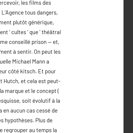
ercevoir, les films des
ù L’Agence tous dangers,
ement plutôt générique,
 ‘ cultes ‘ que ‘ théâtral
rme conseillé prison — et,
ment à sentir. On peut les
quelle Michael Mann a
eur côté kitsch. Et pour
et Hutch, et cela est peut-
la marque et le concept (
quisse, soit évolutif à la
n’a en aucun cas cessé de
es hypothèses. Plus de
 de regrouper au temps la