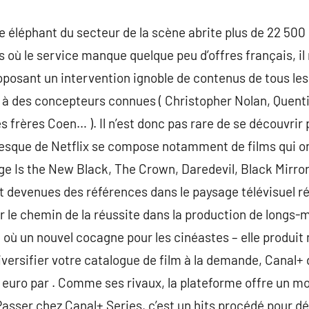
e éléphant du secteur de la scène abrite plus de 22 500 
 où le service manque quelque peu d’offres français, il
oposant un intervention ignoble de contenus de tous les 
tés à des concepteurs connues ( Christopher Nolan, Quent
s frères Coen… ). Il n’est donc pas rare de se découvrir 
que de Netflix se compose notamment de films qui ont 
ge Is the New Black, The Crown, Daredevil, Black Mirro
t devenues des références dans le paysage télévisuel réa
r le chemin de la réussite dans la production de longs-
 où un nouvel cocagne pour les cinéastes – elle produit
iversifier votre catalogue de film à la demande, Canal+
9 euro par . Comme ses rivaux, la plateforme offre un mois
Passer chez Canal+ Series, c’est un hits procédé pour d