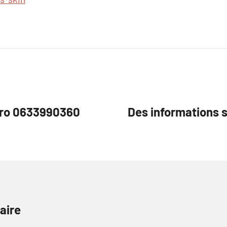
éro 0633990360
Des informations 
aire