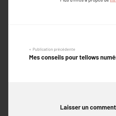
Navigation
Publication précédente
Mes conseils pour tellows num
de
l’article
Laisser un comment