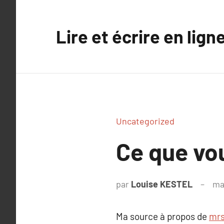
Aller
au
Lire et écrire en lign
contenu
Uncategorized
Ce que vou
par
Louise KESTEL
ma
Ma source à propos de
mrs