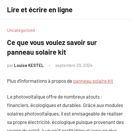
Aller
Lire et écrire en ligne
au
contenu
Uncategorized
Ce que vous voulez savoir sur
panneau solaire kit
par
Louise KESTEL
septembre 20, 2024
Aucun
commentaire
Plus d’informations à propos de
panneau solaire kit
Le photovoltaïque offre de nombreux atouts :
financiers, écologiques et durables. Grâce aux modules
solaires photovoltaïques, il est envisageable de réaliser
sa propre électricité, écologique puisque provenant des
rayons du soleil, à un coût profitables et avec en plus