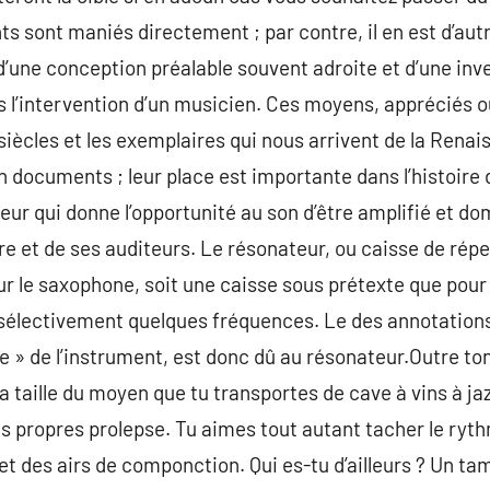
ts sont maniés directement ; par contre, il en est d’au
d’une conception préalable souvent adroite et d’une inv
 l’intervention d’un musicien. Ces moyens, appréciés ou
iècles et les exemplaires qui nous arrivent de la Renai
 documents ; leur place est importante dans l’histoire
ur qui donne l’opportunité au son d’être amplifié et do
dre et de ses auditeurs. Le résonateur, ou caisse de répe
r le saxophone, soit une caisse sous prétexte que pour
sélectivement quelques fréquences. Le des annotations
e » de l’instrument, est donc dû au résonateur.Outre ton
la taille du moyen que tu transportes de cave à vins à j
es propres prolepse. Tu aimes tout autant tacher le ryt
het des airs de componction. Qui es-tu d’ailleurs ? Un ta