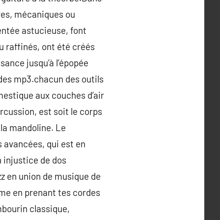
tres, mécaniques ou
entée astucieuse, font
 raffinés, ont été créés
ssance jusqu’à l’épopée
 des mp3.chacun des outils
mestique aux couches d’air
rcussion, est soit le corps
 la mandoline. Le
 avancées, qui est en
 injustice de dos
azz en union de musique de
hme en prenant tes cordes
mbourin classique,