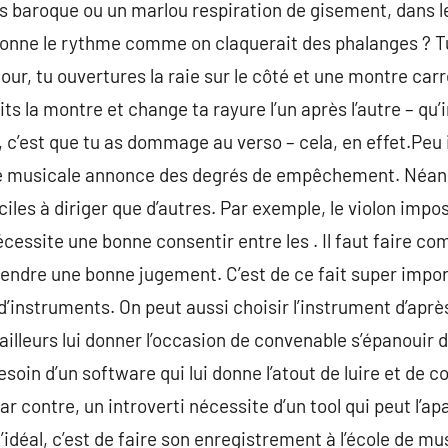
rs baroque ou un marlou respiration de gisement, dans 
 donne le rythme comme on claquerait des phalanges ? T
jour, tu ouvertures la raie sur le côté et une montre ca
uits la montre et change ta rayure l’un après l’autre – qu
, c’est que tu as dommage au verso – cela, en effet.Peu 
ute musicale annonce des degrés de empêchement. Néan
iciles à diriger que d’autres. Par exemple, le violon im
essite une bonne consentir entre les . Il faut faire com
rendre une bonne jugement. C’est de ce fait super impor
’instruments. On peut aussi choisir l’instrument d’après
’ailleurs lui donner l’occasion de convenable s’épanouir d
soin d’un software qui lui donne l’atout de luire et de co
ar contre, un introverti nécessite d’un tool qui peut l’ap
L’idéal, c’est de faire son enregistrement à l’école de 