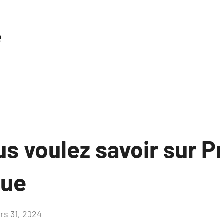
e
s voulez savoir sur P
que
rs 31, 2024
Aucun