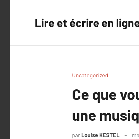
Aller
au
Lire et écrire en lign
contenu
Uncategorized
Ce que vou
une musi
par
Louise KESTEL
ma