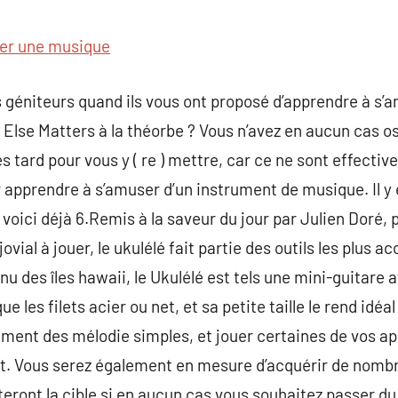
commentaire
er une musique
 géniteurs quand ils vous ont proposé d’apprendre à s’
 Else Matters à la théorbe ? Vous n’avez en aucun cas os
très tard pour vous y ( re ) mettre, car ce ne sont effect
 apprendre à s’amuser d’un instrument de musique. Il y
oici déjà 6.Remis à la saveur du jour par Julien Doré, p
jovial à jouer, le ukulélé fait partie des outils les plus 
u des îles hawaii, le Ukulélé est tels une mini-guitare
que les filets acier ou net, et sa petite taille le rend idé
idement des mélodie simples, et jouer certaines de vos 
t. Vous serez également en mesure d’acquérir de nom
teront la cible si en aucun cas vous souhaitez passer du