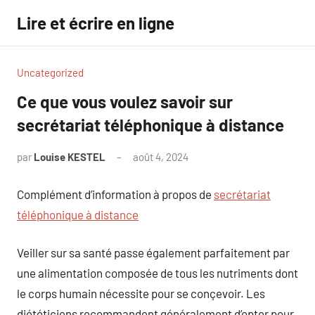
Aller
Lire et écrire en ligne
au
contenu
Uncategorized
Ce que vous voulez savoir sur
secrétariat téléphonique à distance
par
Louise KESTEL
août 4, 2024
Aucun
commentaire
Complément d’information à propos de
secrétariat
téléphonique à distance
Veiller sur sa santé passe également parfaitement par
une alimentation composée de tous les nutriments dont
le corps humain nécessite pour se conçevoir. Les
diététiciens recommandent généralement d’opter pour