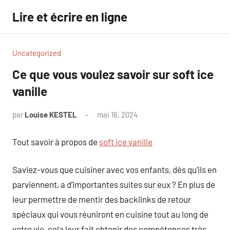
Aller
Lire et écrire en ligne
au
contenu
Uncategorized
Ce que vous voulez savoir sur soft ice
vanille
par
Louise KESTEL
mai 16, 2024
Aucun
commentaire
Tout savoir à propos de
soft ice vanille
Saviez-vous que cuisiner avec vos enfants, dès qu’ils en
parviennent, a d’importantes suites sur eux ? En plus de
leur permettre de mentir des backlinks de retour
spéciaux qui vous réuniront en cuisine tout au long de
votre vie, cela leur fait obtenir des compétences très