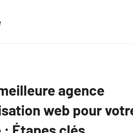
e
 meilleure agence
isation web pour votr
 : Étapes clés