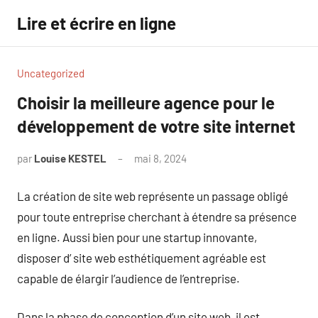
Aller
Lire et écrire en ligne
au
contenu
Uncategorized
Choisir la meilleure agence pour le
développement de votre site internet
par
Louise KESTEL
mai 8, 2024
Aucun
commentaire
La création de site web représente un passage obligé
pour toute entreprise cherchant à étendre sa présence
en ligne. Aussi bien pour une startup innovante,
disposer d’ site web esthétiquement agréable est
capable de élargir l’audience de l’entreprise.
Dans la phase de conception d’un site web, il est