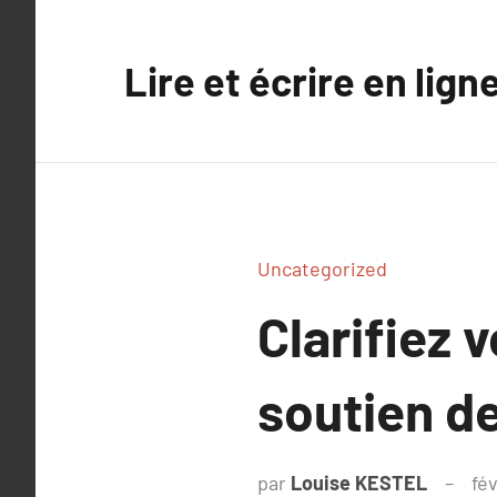
Aller
au
Lire et écrire en lign
contenu
Uncategorized
Clarifiez
soutien d
par
Louise KESTEL
fé