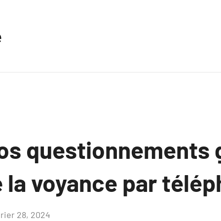
e
 vos questionnements 
e la voyance par télé
vrier 28, 2024
Aucun