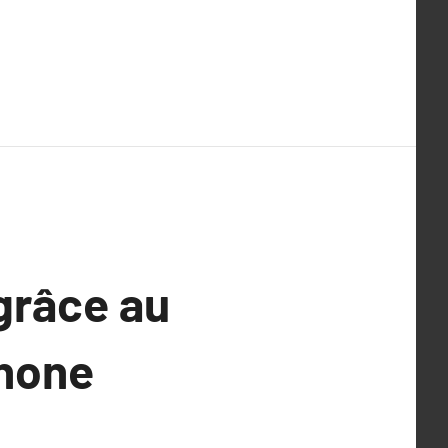
grâce au
phone