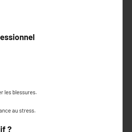
essionnel
 les blessures.
tance au stress.
if ?