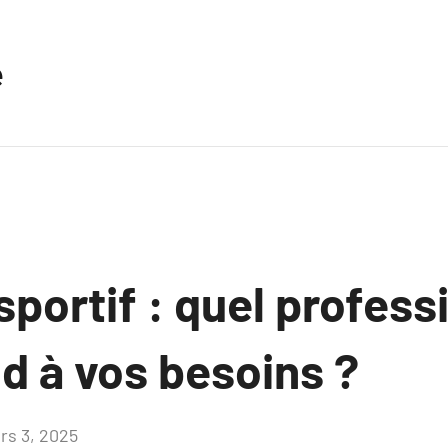
e
portif : quel profess
d à vos besoins ?
rs 3, 2025
Aucun