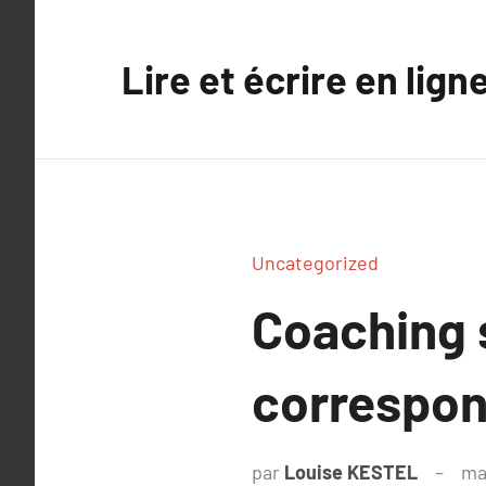
Aller
au
Lire et écrire en lign
contenu
Uncategorized
Coaching s
correspon
par
Louise KESTEL
ma