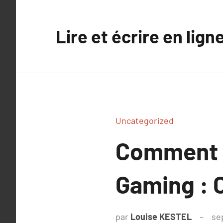
Aller
au
Lire et écrire en lign
contenu
Uncategorized
Comment A
Gaming : C
par
Louise KESTEL
se