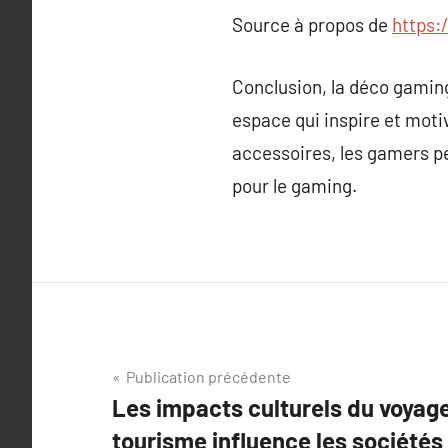
Source à propos de
https
Conclusion, la déco gaming
espace qui inspire et moti
accessoires, les gamers pe
pour le gaming.
Navigation
Publication précédente
Les impacts culturels du voyag
de
tourisme influence les sociétés