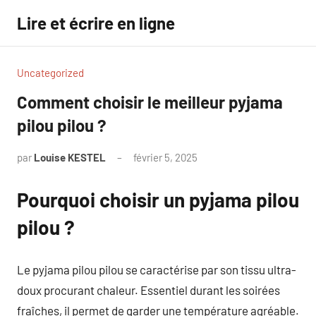
Aller
Lire et écrire en ligne
au
contenu
Uncategorized
Comment choisir le meilleur pyjama
pilou pilou ?
par
Louise KESTEL
février 5, 2025
Aucun
commentaire
Pourquoi choisir un pyjama pilou
pilou ?
Le pyjama pilou pilou se caractérise par son tissu ultra-
doux procurant chaleur. Essentiel durant les soirées
fraîches, il permet de garder une température agréable.