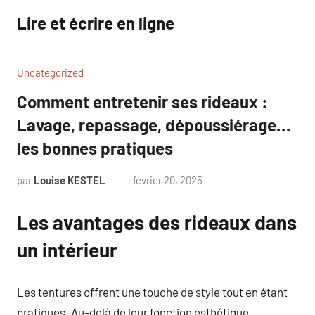
Aller
Lire et écrire en ligne
au
contenu
Uncategorized
Comment entretenir ses rideaux :
Lavage, repassage, dépoussiérage…
les bonnes pratiques
par
Louise KESTEL
février 20, 2025
Aucun
commentaire
Les avantages des rideaux dans
un intérieur
Les tentures offrent une touche de style tout en étant
pratiques. Au-delà de leur fonction esthétique,