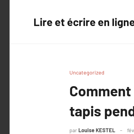
Aller
au
Lire et écrire en lign
contenu
Uncategorized
Comment é
tapis pend
par
Louise KESTEL
fé