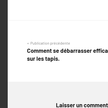
Navigation
Publication précédente
Comment se débarrasser effic
de
sur les tapis.
l’article
Laisser un comment