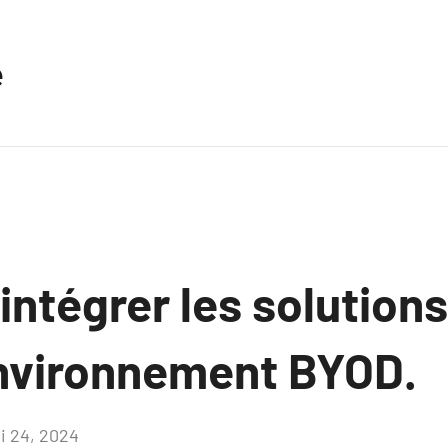
e
ntégrer les solution
nvironnement BYOD.
i 24, 2024
Aucun