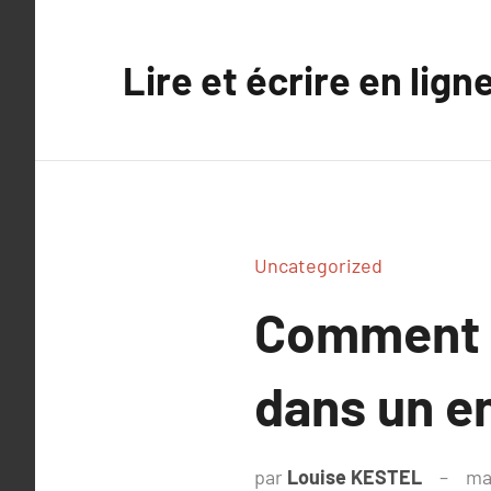
Aller
au
Lire et écrire en lign
contenu
Uncategorized
Comment i
dans un e
par
Louise KESTEL
ma