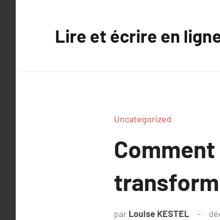
Aller
au
Lire et écrire en lign
contenu
Uncategorized
Comment l
transforme
par
Louise KESTEL
dé