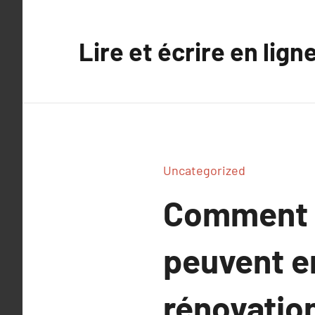
Aller
au
Lire et écrire en lign
contenu
Uncategorized
Comment l
peuvent en
rénovatio