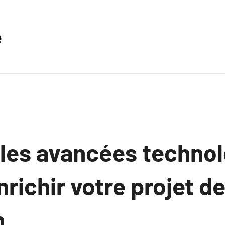
e
es avancées technol
richir votre projet d
n