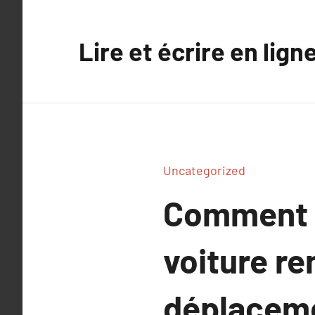
Aller
au
Lire et écrire en lign
contenu
Uncategorized
Comment l
voiture re
déplaceme