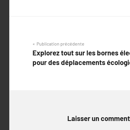
Navigation
Publication précédente
Explorez tout sur les bornes éle
de
pour des déplacements écolog
l’article
Laisser un comment