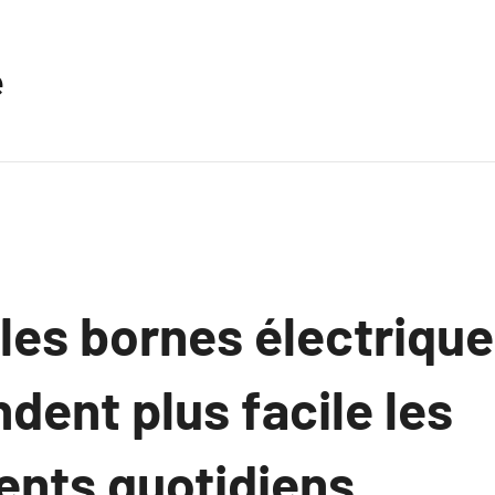
e
es bornes électrique
ndent plus facile les
nts quotidiens