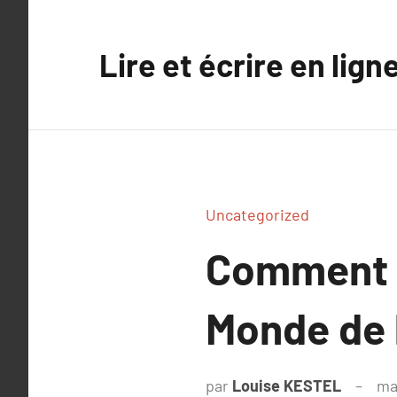
Aller
au
Lire et écrire en lign
contenu
Uncategorized
Comment l
Monde de l
par
Louise KESTEL
ma