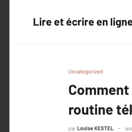
Aller
au
Lire et écrire en lign
contenu
Uncategorized
Comment l
routine té
par
Louise KESTEL
ao