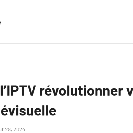
e
’IPTV révolutionner v
lévisuelle
ût 28, 2024
Aucun