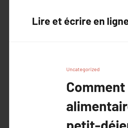
Aller
au
Lire et écrire en lign
contenu
Uncategorized
Comment s
alimentair
petit-déj