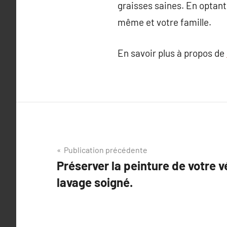
graisses saines. En optant
même et votre famille.
En savoir plus à propos de
Navigation
Publication précédente
Préserver la peinture de votre v
de
lavage soigné.
l’article