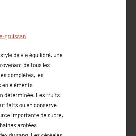
e-gruissan
tyle de vie équilibré. une
provenant de tous les
les complètes, les
us en éléments
on déterminée. Les fruits
out faits ou en conserve
urce importante de sucre,
chaines azotées
ndex du sang. Les céréales