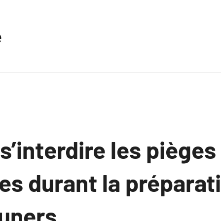
e
’interdire les pièges
es durant la préparat
euners