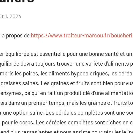
ût 1, 2024
Aucun
commentaire
 à propos de
https://www.traiteur-marcou.fr/boucheri
 équilibrée est essentielle pour une bonne santé et un s
uilibrée devra toujours trouver une variété d’aliments 
mpris les poires, les aliments hypocaloriques, les céréa
s graisses saines. Les graines et fruits sont bien pourv
enzymes, ce qui en fait un produit clé d’une alimentati
isis dans un premier temps, mais les graines et fruits t
 une option saine. Les céréales complètes sont une so
ie pour le corps. Les céréales complètes sont riches en 
rend plus rassasiantes et nous assiste pour réguler le i