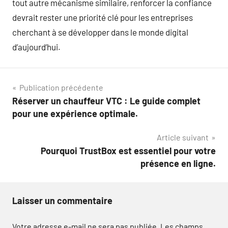
tout autre mécanisme similaire, renforcer la confiance
devrait rester une priorité clé pour les entreprises
cherchant à se développer dans le monde digital
d’aujourd’hui.
Navigation
Publication précédente
Réserver un chauffeur VTC : Le guide complet
de
pour une expérience optimale.
l’article
Article suivant
Pourquoi TrustBox est essentiel pour votre
présence en ligne.
Laisser un commentaire
Votre adresse e-mail ne sera pas publiée.
Les champs