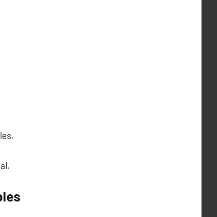
les.
al.
bles