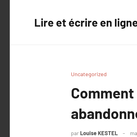
Aller
au
Lire et écrire en lign
contenu
Uncategorized
Comment u
abandonne
par
Louise KESTEL
ma