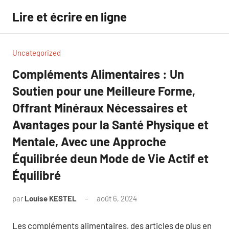
Aller
Lire et écrire en ligne
au
contenu
Uncategorized
Compléments Alimentaires : Un
Soutien pour une Meilleure Forme,
Offrant Minéraux Nécessaires et
Avantages pour la Santé Physique et
Mentale, Avec une Approche
Équilibrée deun Mode de Vie Actif et
Équilibré
par
Louise KESTEL
août 6, 2024
Aucun
commentaire
Les compléments alimentaires, des articles de plus en