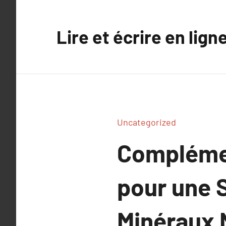
Aller
au
Lire et écrire en lign
contenu
Uncategorized
Complémen
pour une 
Minéraux 