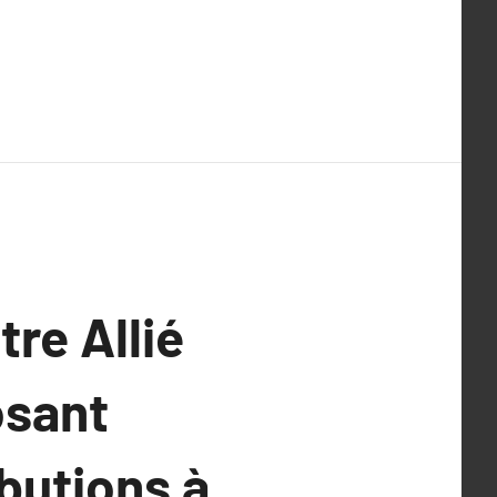
re Allié
osant
butions à