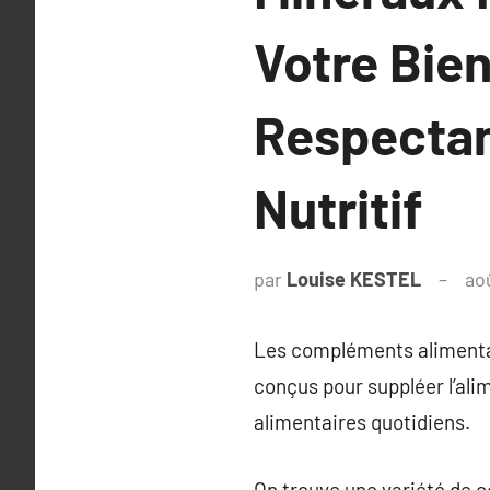
Votre Bien
Respectan
Nutritif
par
Louise KESTEL
ao
Les compléments alimentai
conçus pour suppléer l’al
alimentaires quotidiens.
On trouve une variété de 