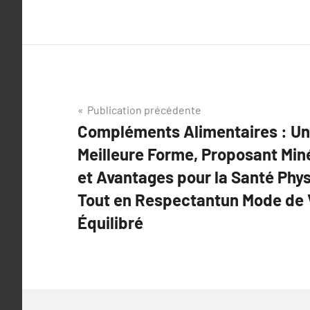
Navigation
Publication précédente
Compléments Alimentaires : Un
de
Meilleure Forme, Proposant Mi
l’article
et Avantages pour la Santé Phys
Tout en Respectantun Mode de V
Équilibré