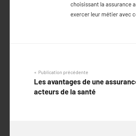
choisissant la assurance a
exercer leur métier avec co
Navigation
Publication précédente
Les avantages de une assuranc
de
acteurs de la santé
l’article