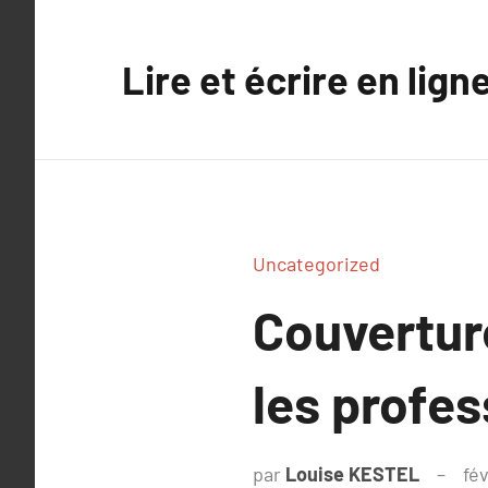
Aller
au
Lire et écrire en lign
contenu
Uncategorized
Couvertur
les profe
par
Louise KESTEL
fév