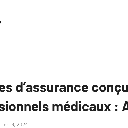
e
es d’assurance conç
ssionnels médicaux : 
rier 16, 2024
Aucun