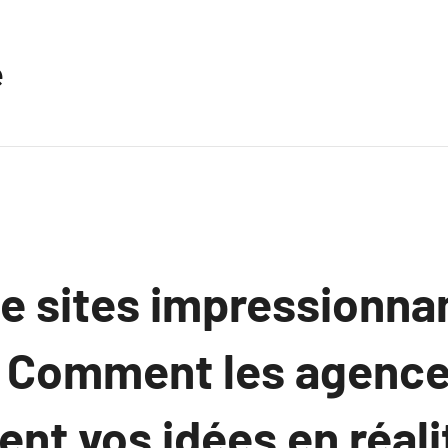
e
e sites impressionna
 Comment les agenc
nt vos idées en réali