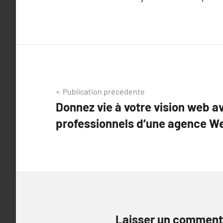
Navigation
Publication précédente
Donnez vie à votre vision web a
de
professionnels d’une agence W
l’article
Laisser un comment