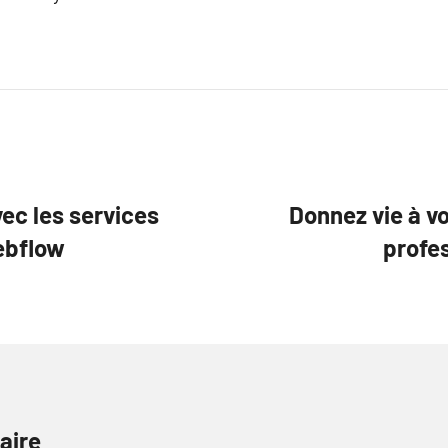
vec les services
Donnez vie à vo
ebflow
profe
aire