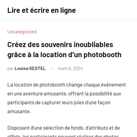
Aller
Lire et écrire en ligne
au
contenu
Uncategorized
Créez des souvenirs inoubliables
grâce à la location d’un photobooth
par
Louise KESTEL
mars 6, 2024
Aucun
commentaire
La location de photobooth change chaque événement
en une aventure amusante, offrant la possibilité aux
participants de capturer leurs joies d’une façon
amusante.
Disposant d’une sélection de fonds, d’attributs et de
effets, les participants peuvent réaliser des photos