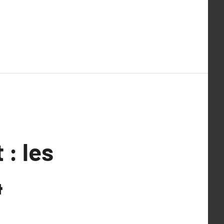
: les
4