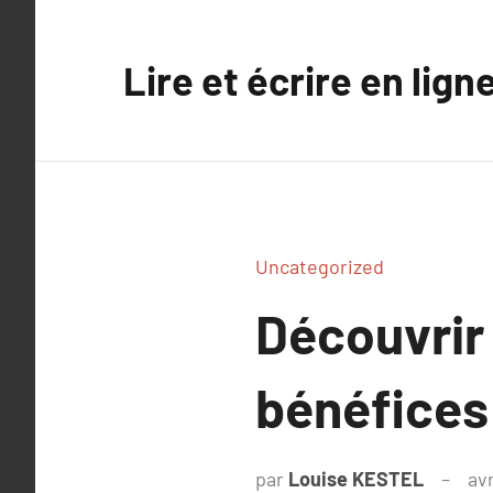
Aller
au
Lire et écrire en lign
contenu
Uncategorized
Découvrir
bénéfices
par
Louise KESTEL
avr