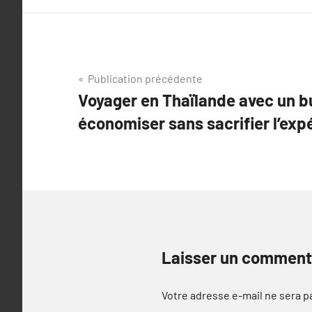
Navigation
Publication précédente
Voyager en Thaïlande avec un
de
économiser sans sacrifier l’exp
l’article
Laisser un comment
Votre adresse e-mail ne sera p