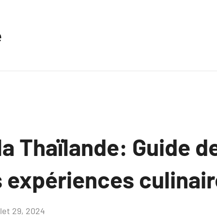
e
la Thaïlande: Guide d
 expériences culinai
llet 29, 2024
Aucun