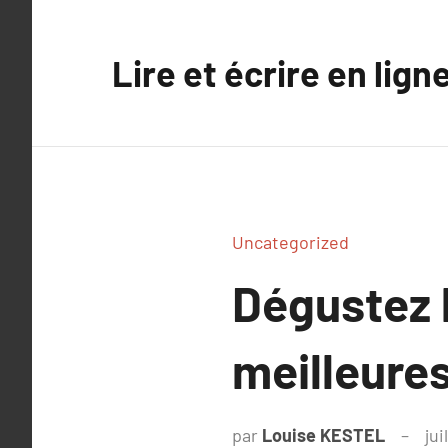
Aller
au
Lire et écrire en lign
contenu
Uncategorized
Dégustez 
meilleures
par
Louise KESTEL
jui