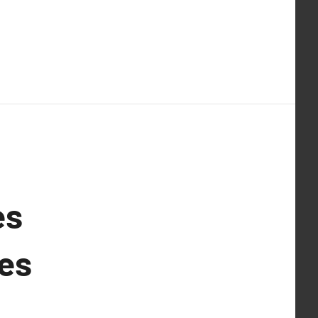
es
res