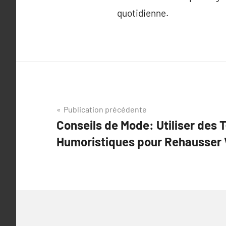
quotidienne.
Navigation
Publication précédente
Conseils de Mode: Utiliser des T
de
Humoristiques pour Rehausser 
l’article