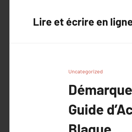
Aller
au
Lire et écrire en lign
contenu
Uncategorized
Démarquez
Guide d’A
Blague