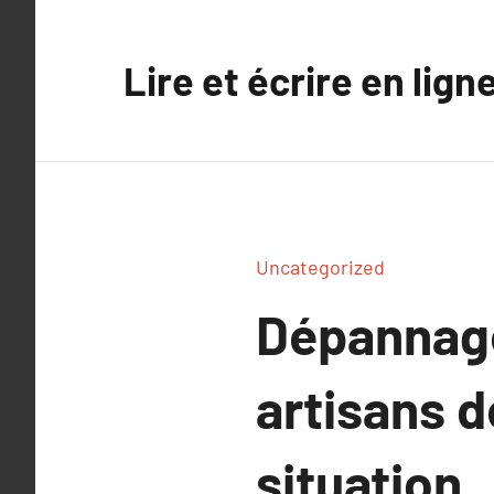
Aller
au
Lire et écrire en lign
contenu
Uncategorized
Dépannage
artisans 
situation