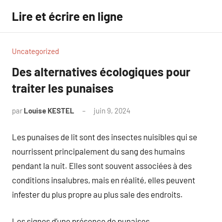
Aller
Lire et écrire en ligne
au
contenu
Uncategorized
Des alternatives écologiques pour
traiter les punaises
par
Louise KESTEL
juin 9, 2024
Aucun
commentaire
Les punaises de lit sont des insectes nuisibles qui se
nourrissent principalement du sang des humains
pendant la nuit. Elles sont souvent associées à des
conditions insalubres, mais en réalité, elles peuvent
infester du plus propre au plus sale des endroits.
Les signes d’une présence de punaises