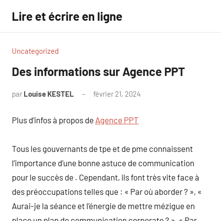
Aller
Lire et écrire en ligne
au
contenu
Uncategorized
Des informations sur Agence PPT
par
Louise KESTEL
février 21, 2024
Aucun
commentaire
Plus d’infos à propos de
Agence PPT
Tous les gouvernants de tpe et de pme connaissent
l’importance d’une bonne astuce de communication
pour le succès de . Cependant, ils font très vite face à
des préoccupations telles que : « Par où aborder ? », «
Aurai-je la séance et l’énergie de mettre mézigue en
place un plan de communication corporate ? », « Par